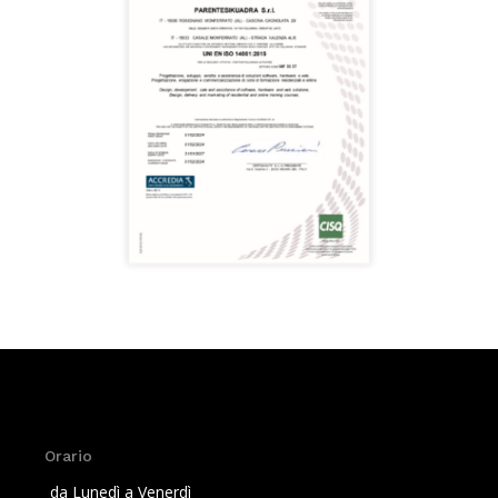
Orario
da Lunedì a Venerdì